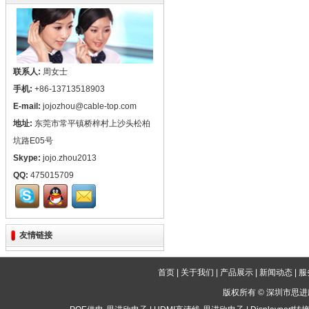
联系人:
周女士
手机:
+86-13713518903
E-mail:
jojozhou@cable-top.com
地址:
东莞市常平镇桥梓村上沙头松柏
坑路E05号
Skype:
jojo.zhou2013
QQ:
475015709
友情链接
首页
|
关于我们
|
产品展示
|
新闻动态
|
服
版权所有 ©
深圳市思进