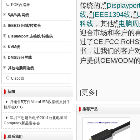
传统的
,
Displayp
POE合路器
线
,
IEEE1394线
,
5类/6类 网线
科线
，其他
电脑周
IEEE1394线/转接头
迎合市场和客户的
Displayport 连接线/转接头
过了CE,FCC,R
KVM线
书，让我们的客户
DMS59分屏线
户提供OEM/ODM
其他电脑周边线
Cisco线
[
更多
]
新闻
月销售5万件MicroUSB数据线支持手
机平板OTG
推荐产品
深圳市思进欣电子2014台北电脑展
Computex新品发布会
联系我们