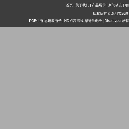
首页
|
关于我们
|
产品展示
|
新闻动态
|
服
版权所有 ©
深圳市思进
POE供电-思进欣电子
|
HDMI高清线-思进欣电子
|
Displaypor